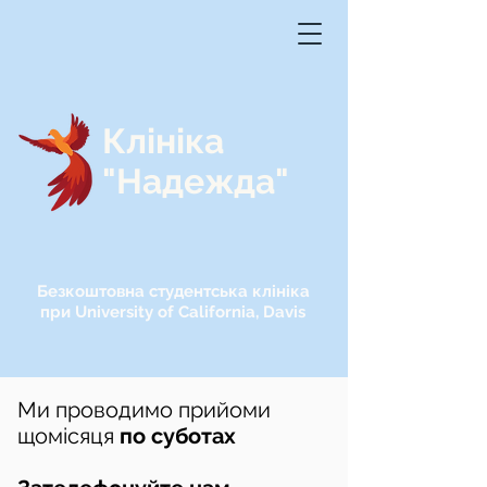
Клініка
"Надежда"
Безкоштовна студентська клініка
при University of California, Davis
Ми проводимо прийоми
щомісяця
по суботах