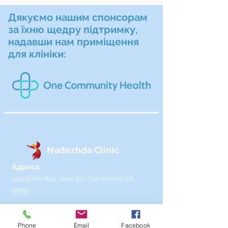
Дякуємо нашим спонсорам
за їхню щедру підтримку,
надавши нам приміщення
для клініки:
Nadezhda Clinic
Адреса
1442 Ethan Way, Suite 100, Sacramento, CA
95825
Часи відкриття
Ми відкриті двічі на місяць по суботах з 08:00
Phone
Email
Facebook